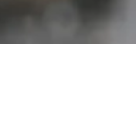
Starke Ergebnisse in jeder Branche
ERFOLGSGESCHICHTEN IM
ÜBERBLICK
ÖFFENTLICHER SEKTOR
FINANZSEKTOR