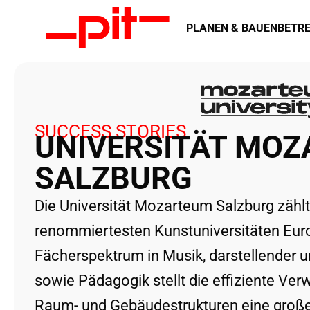
PLANEN & BAUEN
BETRE
SUCCESS STORIES
UNIVERSITÄT MO
SALZBURG
Die Universität Mozarteum Salzburg zählt
renommiertesten Kunstuniversitäten Euro
Fächerspektrum in Musik, darstellender u
sowie Pädagogik stellt die effiziente Verw
Raum- und Gebäudestrukturen eine große