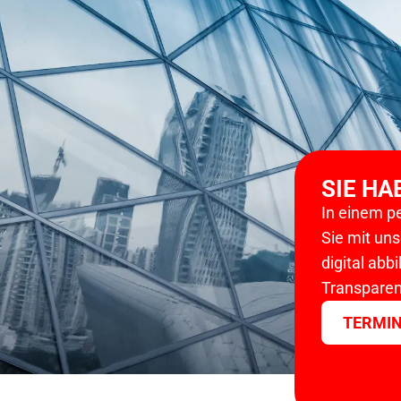
SIE HA
In einem p
Sie mit un
digital abb
Transparen
TERMIN