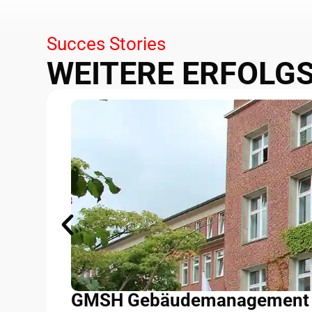
Succes Stories
WEITERE ERFOLG
GMSH Gebäudemanagement S