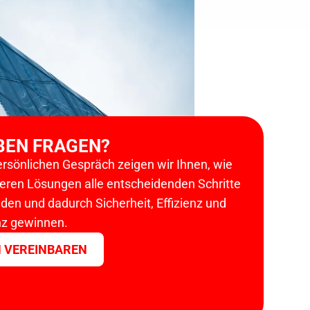
BEN FRAGEN?
ersönlichen Gespräch zeigen wir Ihnen, wie
seren Lösungen alle entscheidenden Schritte
ilden und dadurch Sicherheit, Effizienz und
z gewinnen.
 VEREINBAREN