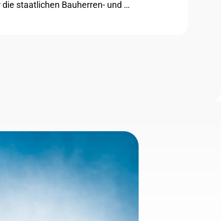
 die staatlichen Bauherren- und …
Der
MEHR