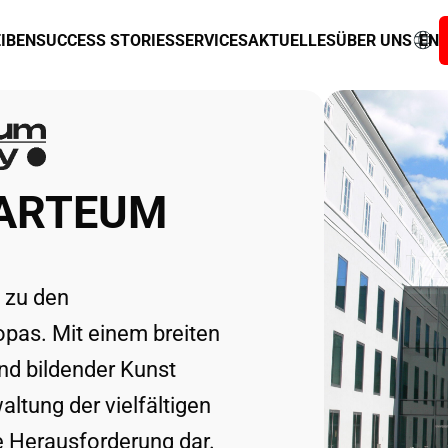
IBEN
SUCCESS STORIES
SERVICES
AKTUELLES
ÜBER UNS
EN
ZARTEUM
 zu den
pas. Mit einem breiten
nd bildender Kunst
altung der vielfältigen
 Herausforderung dar.