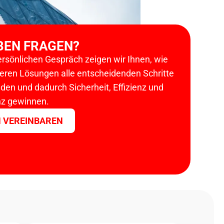
BEN FRAGEN?
ersönlichen Gespräch zeigen wir Ihnen, wie
seren Lösungen alle entscheidenden Schritte
ilden und dadurch Sicherheit, Effizienz und
z gewinnen.
 VEREINBAREN