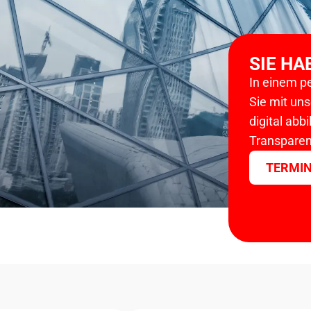
SIE HA
In einem p
Sie mit un
digital abb
Transparen
TERMIN