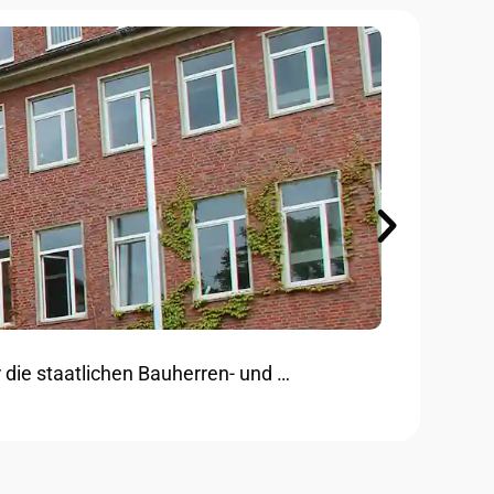
Ba
 die staatlichen Bauherren- und …
Der
MEHR