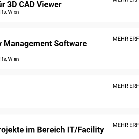
für 3D CAD Viewer
lfs, Wien
MEHR ER
ty Management Software
lfs, Wien
MEHR ER
MEHR ER
jekte im Bereich IT/Facility