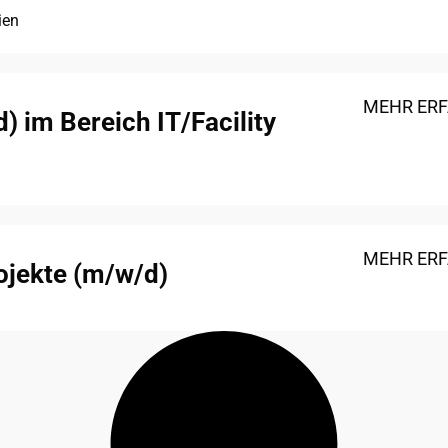
ien
MEHR ER
 im Bereich IT/Facility
MEHR ER
ojekte (m/w/d)